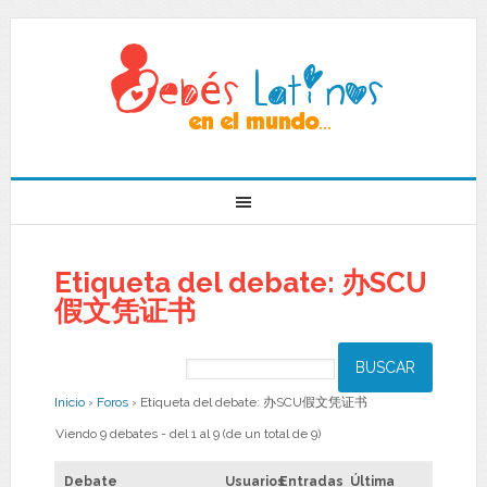
Etiqueta del debate: 办SCU
假文凭证书
Inicio
›
Foros
›
Etiqueta del debate: 办SCU假文凭证书
Viendo 9 debates - del 1 al 9 (de un total de 9)
Debate
Usuarios
Entradas
Última