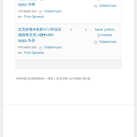
99991,办南
Sidaamyas
Iniciado por:
Sidaamyas
en:
Foro General
文凭价格✲名校SCU毕业证
1
1
hace 3 años,
成绩单文凭,Q微♥1688
9 meses
99991,办圣
Sidaamyas
Iniciado por:
Sidaamyas
en:
Foro General
Viendo 9 debates - del 1 al 9 (de un total de 9)