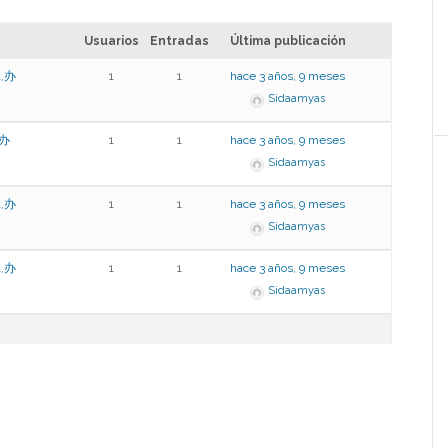
Usuarios
Entradas
Última publicación
,办
1
1
hace 3 años, 9 meses
Sidaamyas
,办
1
1
hace 3 años, 9 meses
Sidaamyas
,办
1
1
hace 3 años, 9 meses
Sidaamyas
,办
1
1
hace 3 años, 9 meses
Sidaamyas