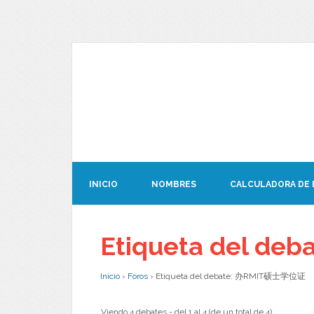
INICIO
NOMBRES
CALCULADORA DE
Etiqueta del d
Inicio
›
Foros
›
Etiqueta del debate: 办RMIT硕士学位证
Viendo 4 debates - del 1 al 4 (de un total de 4)