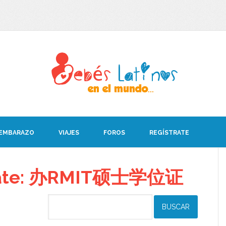
 EMBARAZO
VIAJES
FOROS
REGÍSTRATE
ebate: 办RMIT硕士学位证