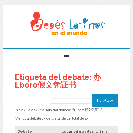
Etiqueta del debate: 办
Lboro假文凭证书
Inicio
›
Foros
›
Etiqueta del debate: 办Lboro假文凭证书
Viendo 4 debates - del 1 al 4 (de un total de 4)
Debate
Usuarios
Entradas
Última