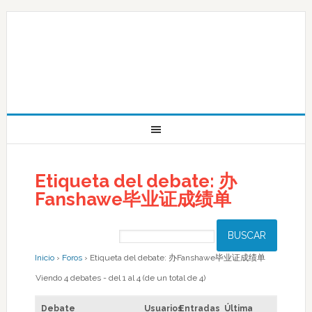
Etiqueta del debate: 办
Fanshawe毕业证成绩单
Inicio
›
Foros
›
Etiqueta del debate: 办Fanshawe毕业证成绩单
Viendo 4 debates - del 1 al 4 (de un total de 4)
Debate
Usuarios
Entradas
Última