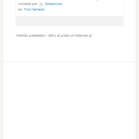
Iniciado por:
Sidaamyas
en:
Foro General
Viendo 4 debates - del 1 al 4 (de un total de 4)