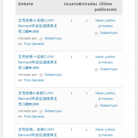
Debate
Usuarios
Entradas
Última
publicación
文凭价格￡名校CUNY
1
1
hace 3 años,
Bernard毕业证成绩单文
9 meses
凭,Q微♥1688
Sidaamyas
Iniciado por:
Sidaamyas
en:
Foro General
文凭价格☜名校CUNY
1
1
hace 3 años,
Bernard毕业证成绩单文
9 meses
凭,Q微♥1688
Sidaamyas
Iniciado por:
Sidaamyas
en:
Foro General
文凭价格⊙名校CUNY
1
1
hace 3 años,
Bernard毕业证成绩单文
9 meses
凭,Q微♥1688
Sidaamyas
Iniciado por:
Sidaamyas
en:
Foro General
文凭价格』名校CUNY
1
1
hace 3 años,
Bernard毕业证成绩单文
9 meses