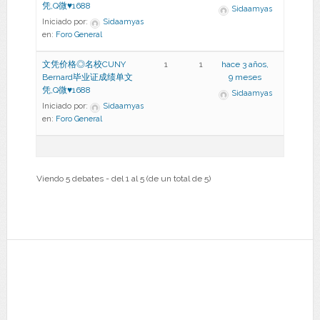
凭,Q微♥1688
Sidaamyas
Iniciado por:
Sidaamyas
en:
Foro General
文凭价格◎名校CUNY
1
1
hace 3 años,
Bernard毕业证成绩单文
9 meses
凭,Q微♥1688
Sidaamyas
Iniciado por:
Sidaamyas
en:
Foro General
Viendo 5 debates - del 1 al 5 (de un total de 5)