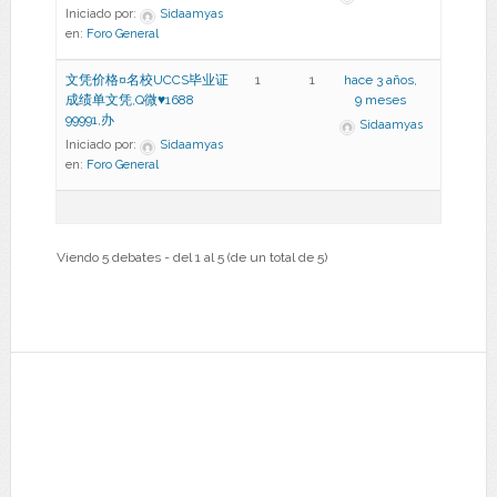
Iniciado por:
Sidaamyas
en:
Foro General
文凭价格¤名校UCCS毕业证
1
1
hace 3 años,
成绩单文凭,Q微♥1688
9 meses
99991,办
Sidaamyas
Iniciado por:
Sidaamyas
en:
Foro General
Viendo 5 debates - del 1 al 5 (de un total de 5)