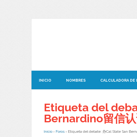
INICIO
NOMBRES
CALCULADORA DE
Etiqueta del deb
Bernardino留信
Inicio
›
Foros
›
Etiqueta del debate: 办Cal State San 