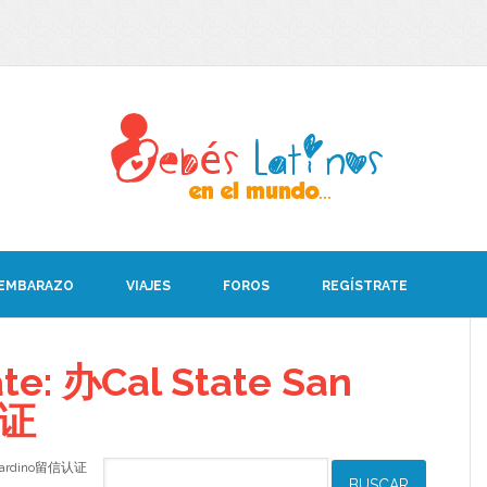
 EMBARAZO
VIAJES
FOROS
REGÍSTRATE
ate: 办Cal State San
认证
Bernardino留信认证