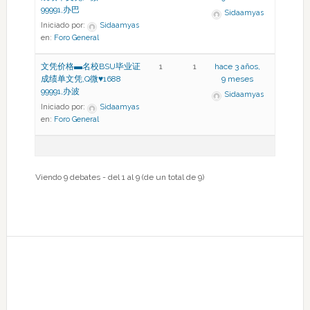
99991,办巴
Sidaamyas
Iniciado por:
Sidaamyas
en:
Foro General
文凭价格▬名校BSU毕业证
1
1
hace 3 años,
成绩单文凭,Q微♥1688
9 meses
99991,办波
Sidaamyas
Iniciado por:
Sidaamyas
en:
Foro General
Viendo 9 debates - del 1 al 9 (de un total de 9)