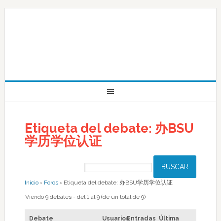
Etiqueta del debate: 办BSU
学历学位认证
Inicio
›
Foros
›
Etiqueta del debate: 办BSU学历学位认证
Viendo 9 debates - del 1 al 9 (de un total de 9)
Debate
Usuarios
Entradas
Última