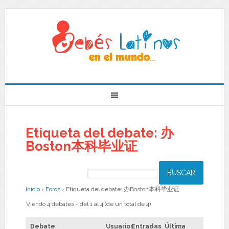
Etiqueta del debate: 办
Boston本科毕业证
Inicio
›
Foros
›
Etiqueta del debate: 办Boston本科毕业证
Viendo 4 debates - del 1 al 4 (de un total de 4)
Debate
Usuarios
Entradas
Última