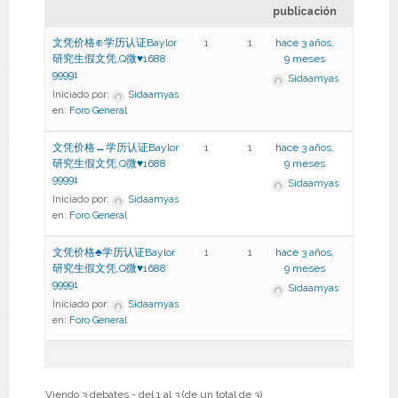
publicación
文凭价格⊕学历认证Baylor
1
1
hace 3 años,
研究生假文凭,Q微♥1688
9 meses
99991
Sidaamyas
Iniciado por:
Sidaamyas
en:
Foro General
文凭价格↔学历认证Baylor
1
1
hace 3 años,
研究生假文凭,Q微♥1688
9 meses
99991
Sidaamyas
Iniciado por:
Sidaamyas
en:
Foro General
文凭价格♣学历认证Baylor
1
1
hace 3 años,
研究生假文凭,Q微♥1688
9 meses
99991
Sidaamyas
Iniciado por:
Sidaamyas
en:
Foro General
Viendo 3 debates - del 1 al 3 (de un total de 3)