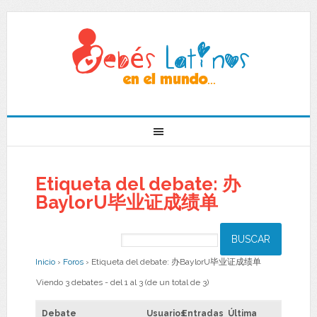
Etiqueta del debate: 办
BaylorU毕业证成绩单
Inicio
›
Foros
›
Etiqueta del debate: 办BaylorU毕业证成绩单
Viendo 3 debates - del 1 al 3 (de un total de 3)
Debate
Usuarios
Entradas
Última