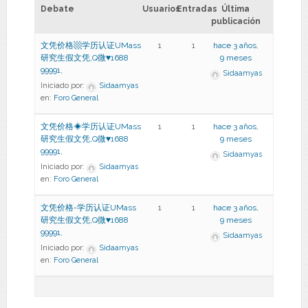
Debate
Usuarios
Entradas
Última
publicación
文凭价格▩学历认证UMass
1
1
hace 3 años,
研究生假文凭,Q微♥1688
9 meses
99991,
Sidaamyas
Iniciado por:
Sidaamyas
en:
Foro General
文凭价格◈学历认证UMass
1
1
hace 3 años,
研究生假文凭,Q微♥1688
9 meses
99991,
Sidaamyas
Iniciado por:
Sidaamyas
en:
Foro General
文凭价格-学历认证UMass
1
1
hace 3 años,
研究生假文凭,Q微♥1688
9 meses
99991,
Sidaamyas
Iniciado por:
Sidaamyas
en:
Foro General