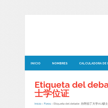
INICIO
NOMBRES
CALCULADORA DE
Etiqueta del 
士学位证
Inicio
›
Foros
›
Etiqueta del debate: 办阿伯丁大学AU