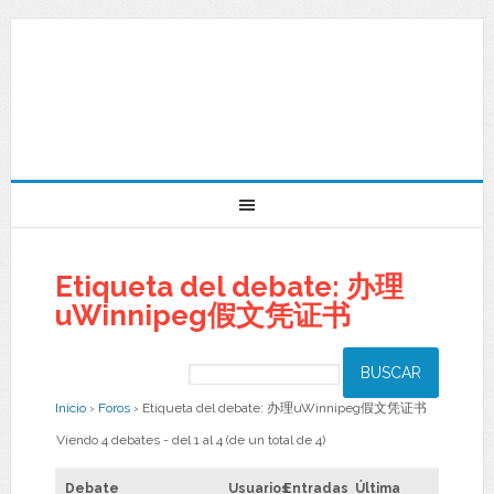
Etiqueta del debate: 办理
uWinnipeg假文凭证书
Inicio
›
Foros
›
Etiqueta del debate: 办理uWinnipeg假文凭证书
Viendo 4 debates - del 1 al 4 (de un total de 4)
Debate
Usuarios
Entradas
Última