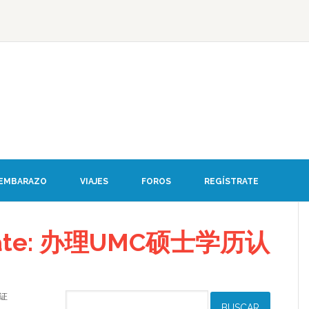
 EMBARAZO
VIAJES
FOROS
REGÍSTRATE
debate: 办理UMC硕士学历认
认证