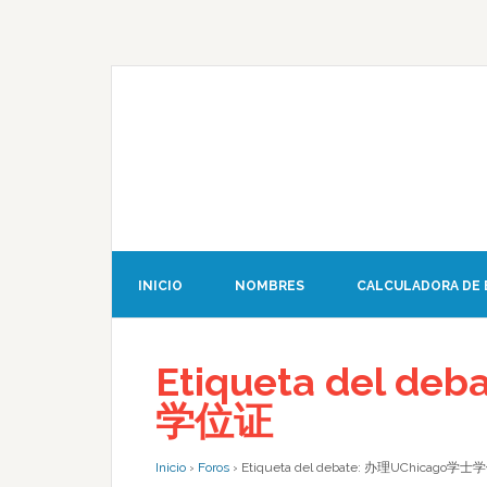
INICIO
NOMBRES
CALCULADORA DE
Etiqueta del d
学位证
Inicio
›
Foros
›
Etiqueta del debate: 办理UChicago学