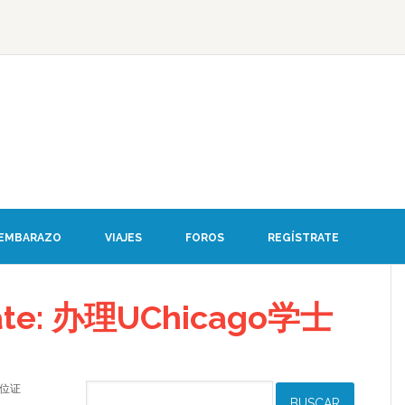
 EMBARAZO
VIAJES
FOROS
REGÍSTRATE
ebate: 办理UChicago学士
士学位证