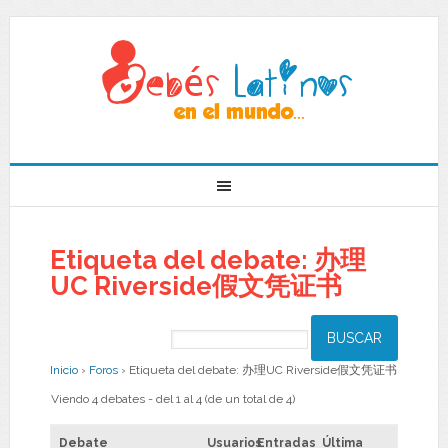
Etiqueta del debate: 办理
UC Riverside假文凭证书
Inicio
›
Foros
›
Etiqueta del debate: 办理UC Riverside假文凭证书
Viendo 4 debates - del 1 al 4 (de un total de 4)
Debate
Usuarios
Entradas
Última