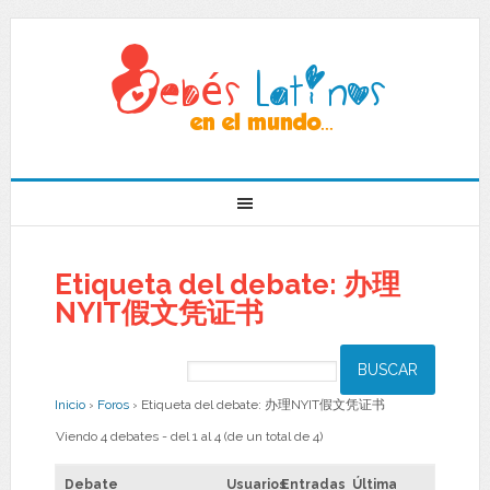
Etiqueta del debate: 办理
NYIT假文凭证书
Inicio
›
Foros
›
Etiqueta del debate: 办理NYIT假文凭证书
Viendo 4 debates - del 1 al 4 (de un total de 4)
Debate
Usuarios
Entradas
Última