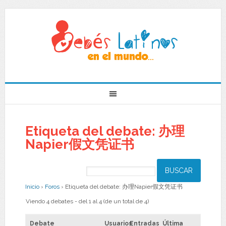
Etiqueta del debate: 办理
Napier假文凭证书
Inicio
›
Foros
›
Etiqueta del debate: 办理Napier假文凭证书
Viendo 4 debates - del 1 al 4 (de un total de 4)
Debate
Usuarios
Entradas
Última