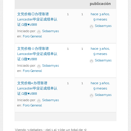
publicación
文凭价格◎办理靠谱
1
1
hace 3 años,
Lancaster毕业证成绩单认
9 meses
证,Q微♥1688
Sidaamyas
Iniciado por:
Sidaamyas
en:
Foro General
文凭价格☆办理靠谱
1
1
hace 3 años,
Lancaster毕业证成绩单认
9 meses
证,Q微♥1688
Sidaamyas
Iniciado por:
Sidaamyas
en:
Foro General
文凭价格◐办理靠谱
1
1
hace 3 años,
Lancaster毕业证成绩单认
9 meses
证,Q微♥1688
Sidaamyas
Iniciado por:
Sidaamyas
en:
Foro General
Viendo 3 debates - del 1 al 3 (de un total de 3)