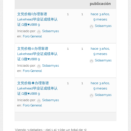
publicación
文凭价格◊办理靠谱
1
1
hace 3 años,
Lakehead毕业证成绩单认
9 meses
证,Q微♥1688 9
Sidaamyas
Iniciado por:
Sidaamyas
en:
Foro General
文凭价格⊙办理靠谱
1
1
hace 3 años,
Lakehead毕业证成绩单认
9 meses
证,Q微♥1688 9
Sidaamyas
Iniciado por:
Sidaamyas
en:
Foro General
文凭价格◈办理靠谱
1
1
hace 3 años,
Lakehead毕业证成绩单认
9 meses
证,Q微♥1688 9
Sidaamyas
Iniciado por:
Sidaamyas
en:
Foro General
Viendo 3 debates - del 1 al 3 (de un total de 3)