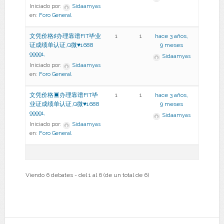
Iniciado por:
Sidaamyas
en:
Foro General
文凭价格♯办理靠谱FIT毕业
1
1
hace 3 años,
证成绩单认证,Q微♥1688
9 meses
99991,
Sidaamyas
Iniciado por:
Sidaamyas
en:
Foro General
文凭价格▣办理靠谱FIT毕
1
1
hace 3 años,
业证成绩单认证,Q微♥1688
9 meses
99991,
Sidaamyas
Iniciado por:
Sidaamyas
en:
Foro General
Viendo 6 debates - del 1 al 6 (de un total de 6)