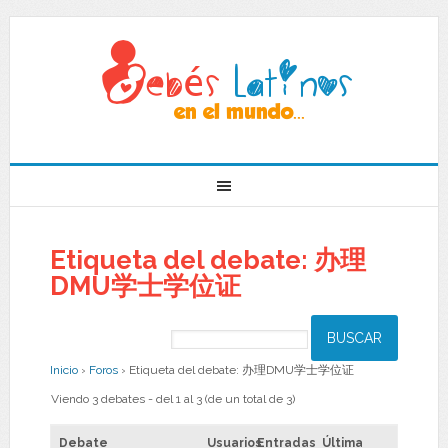
Etiqueta del debate: 办理
DMU学士学位证
Inicio
›
Foros
›
Etiqueta del debate: 办理DMU学士学位证
Viendo 3 debates - del 1 al 3 (de un total de 3)
Debate
Usuarios
Entradas
Última