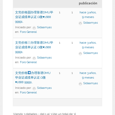
publicación
文凭价格▦办理靠谱DMU毕
1
1
hace 3 años,
业证成绩单认证,Q微♥1688
9 meses
99991,
Sidaamyas
Iniciado por:
Sidaamyas
en:
Foro General
文凭价格▧办理靠谱DMU毕
1
1
hace 3 años,
业证成绩单认证,Q微♥1688
9 meses
99991,
Sidaamyas
Iniciado por:
Sidaamyas
en:
Foro General
文凭价格
办理靠谱DMU
1
1
hace 3 años,
毕业证成绩单认证,Q微
9 meses
♥
1688 99991,
Sidaamyas
Iniciado por:
Sidaamyas
en:
Foro General
Viendo 3 debates - del 1 al 3 (de un total de 3)