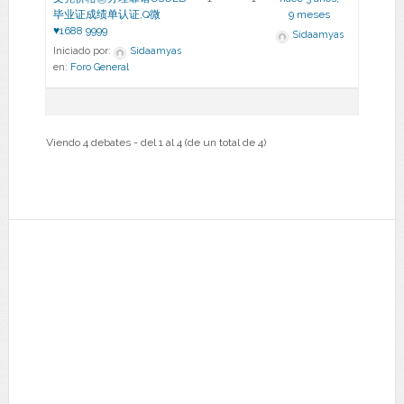
毕业证成绩单认证,Q微
9 meses
♥1688 9999
Sidaamyas
Iniciado por:
Sidaamyas
en:
Foro General
Viendo 4 debates - del 1 al 4 (de un total de 4)