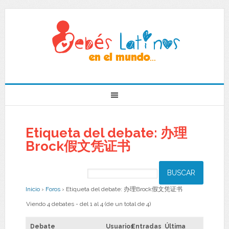
Etiqueta del debate: 办理
Brock假文凭证书
Inicio
›
Foros
›
Etiqueta del debate: 办理Brock假文凭证书
Viendo 4 debates - del 1 al 4 (de un total de 4)
Debate
Usuarios
Entradas
Última