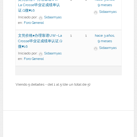
La Crosse毕业证成绩单认
9 meses
证,Q微
♥
16
Sidaamyas
Iniciado por:
Sidaamyas
en:
Foro General
文凭价格♦办理靠谱UW–La
1
1
hace 3 años,
Crosse毕业证成绩单认证,Q
9 meses
微♥16
Sidaamyas
Iniciado por:
Sidaamyas
en:
Foro General
Viendo 5 debates - del 1 al 5 (de un total de 5)