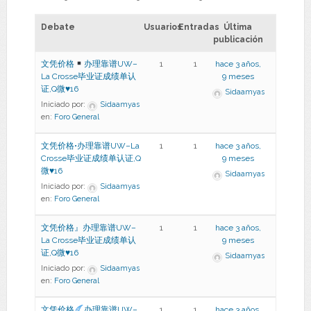
Debate
Usuarios
Entradas
Última
publicación
文凭价格
办理靠谱UW–
1
1
hace 3 años,
La Crosse毕业证成绩单认
9 meses
证,Q微
♥
16
Sidaamyas
Iniciado por:
Sidaamyas
en:
Foro General
文凭价格•办理靠谱UW–La
1
1
hace 3 años,
Crosse毕业证成绩单认证,Q
9 meses
微♥16
Sidaamyas
Iniciado por:
Sidaamyas
en:
Foro General
文凭价格』办理靠谱UW–
1
1
hace 3 años,
La Crosse毕业证成绩单认
9 meses
证,Q微♥16
Sidaamyas
Iniciado por:
Sidaamyas
en:
Foro General
文凭价格
办理靠谱UW–
1
1
hace 3 años,