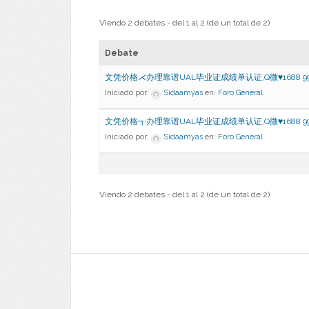
Viendo 2 debates - del 1 al 2 (de un total de 2)
Debate
文凭价格⋌办理靠谱UAL毕业证成绩单认证,Q微♥1688 999
Iniciado por:
Sidaamyas
en:
Foro General
文凭价格┱办理靠谱UAL毕业证成绩单认证,Q微♥1688 999
Iniciado por:
Sidaamyas
en:
Foro General
Viendo 2 debates - del 1 al 2 (de un total de 2)