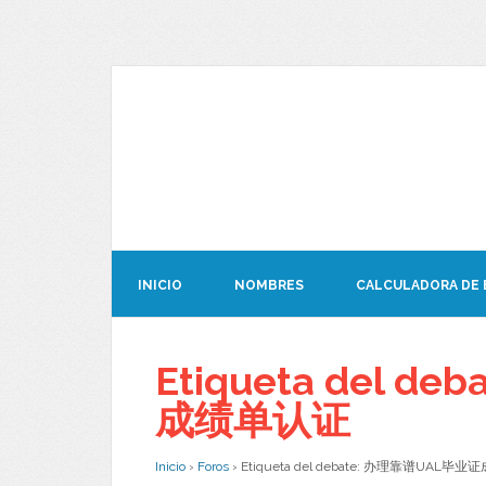
INICIO
NOMBRES
CALCULADORA DE
Etiqueta del 
成绩单认证
Inicio
›
Foros
›
Etiqueta del debate: 办理靠谱UAL