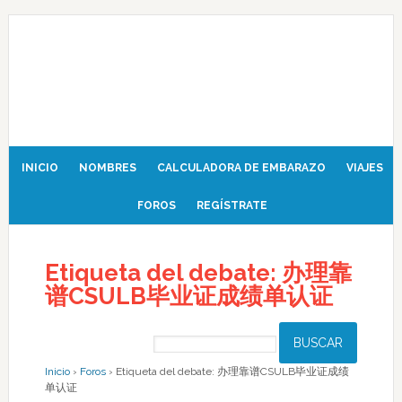
INICIO
NOMBRES
CALCULADORA DE EMBARAZO
VIAJES
FOROS
REGÍSTRATE
Etiqueta del debate: 办理靠
谱CSULB毕业证成绩单认证
Inicio
›
Foros
›
Etiqueta del debate: 办理靠谱CSULB毕业证成绩
单认证