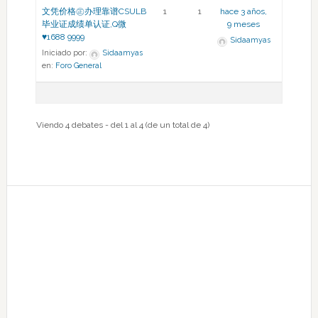
文凭价格㊣办理靠谱CSULB
1
1
hace 3 años,
毕业证成绩单认证,Q微
9 meses
♥1688 9999
Sidaamyas
Iniciado por:
Sidaamyas
en:
Foro General
Viendo 4 debates - del 1 al 4 (de un total de 4)