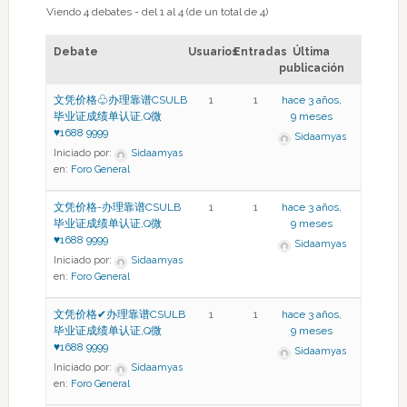
Viendo 4 debates - del 1 al 4 (de un total de 4)
Debate
Usuarios
Entradas
Última
publicación
文凭价格♧办理靠谱CSULB
1
1
hace 3 años,
毕业证成绩单认证,Q微
9 meses
♥1688 9999
Sidaamyas
Iniciado por:
Sidaamyas
en:
Foro General
文凭价格-办理靠谱CSULB
1
1
hace 3 años,
毕业证成绩单认证,Q微
9 meses
♥1688 9999
Sidaamyas
Iniciado por:
Sidaamyas
en:
Foro General
文凭价格✔办理靠谱CSULB
1
1
hace 3 años,
毕业证成绩单认证,Q微
9 meses
♥1688 9999
Sidaamyas
Iniciado por:
Sidaamyas
en:
Foro General