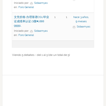
Iniciado por:
Sidaamyas
en:
Foro General
文凭价格•办理靠谱OSU毕业
1
1
hace 3 años,
证成绩单认证,Q微♥1688
9 meses
99991,
Sidaamyas
Iniciado por:
Sidaamyas
en:
Foro General
Viendo 5 debates - del 1 al 5 (de un total de 5)