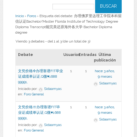
Inicio
›
Foros
›
Etiqueta del debate: 办理佛罗里达理工学院本科留
信认证Bachelor/Master Florida Institute of Technology Degree
Diploma Transcript能完美还原海外各大学 Bachelor Diploma
degree
Viendo 3 debates - del 1 al 3 (de un total de 3)
Debate
Usuarios
Entradas
Última
publicación
文凭价格✣办理靠谱FIT毕业
1
1
hace 3 años,
证成绩单认证,Q微♥1688
9 meses
99991,
Sidaamyas
Iniciado por:
Sidaamyas
en:
Foro General
文凭价格☏办理靠谱FIT毕
1
1
hace 3 años,
业证成绩单认证,Q微♥1688
9 meses
99991,
Sidaamyas
Iniciado por:
Sidaamyas
en:
Foro General