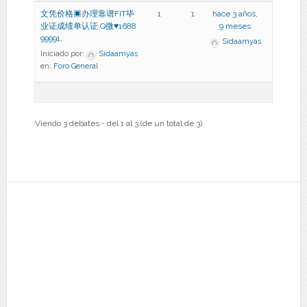
文凭价格▣办理靠谱FIT毕
1
1
hace 3 años,
业证成绩单认证,Q微♥1688
9 meses
99991,
Sidaamyas
Iniciado por:
Sidaamyas
en:
Foro General
Viendo 3 debates - del 1 al 3 (de un total de 3)