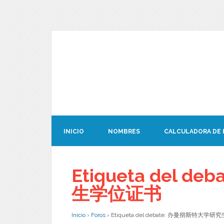
INICIO
NOMBRES
CALCULADORA DE
Etiqueta del 
生学位证书
Inicio
›
Foros
›
Etiqueta del debate: 办曼彻斯特大学