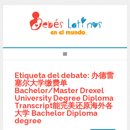
Etiqueta del debate: 办德雷
塞尔大学缴费单
Bachelor/Master Drexel
University Degree Diploma
Transcript能完美还原海外各
大学 Bachelor Diploma
degree