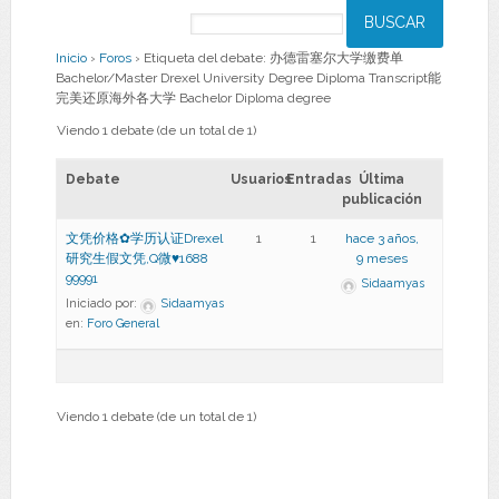
Inicio
›
Foros
›
Etiqueta del debate: 办德雷塞尔大学缴费单
Bachelor/Master Drexel University Degree Diploma Transcript能
完美还原海外各大学 Bachelor Diploma degree
Viendo 1 debate (de un total de 1)
Debate
Usuarios
Entradas
Última
publicación
文凭价格✿学历认证Drexel
1
1
hace 3 años,
研究生假文凭,Q微♥1688
9 meses
99991
Sidaamyas
Iniciado por:
Sidaamyas
en:
Foro General
Viendo 1 debate (de un total de 1)