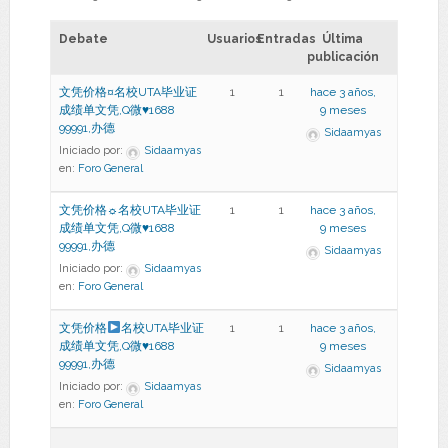
Debate
Usuarios
Entradas
Última
publicación
文凭价格¤名校UTA毕业证
1
1
hace 3 años,
成绩单文凭,Q微♥1688
9 meses
99991,办德
Sidaamyas
Iniciado por:
Sidaamyas
en:
Foro General
文凭价格☼名校UTA毕业证
1
1
hace 3 años,
成绩单文凭,Q微♥1688
9 meses
99991,办德
Sidaamyas
Iniciado por:
Sidaamyas
en:
Foro General
文凭价格
名校UTA毕业证
1
1
hace 3 años,
成绩单文凭,Q微
♥
1688
9 meses
99991,办德
Sidaamyas
Iniciado por:
Sidaamyas
en:
Foro General