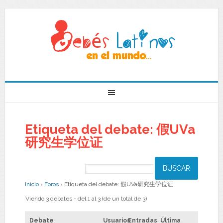
Etiqueta del debate: 假UVa
研究生学位证
Inicio
›
Foros
›
Etiqueta del debate: 假UVa研究生学位证
Viendo 3 debates - del 1 al 3 (de un total de 3)
Debate
Usuarios
Entradas
Última