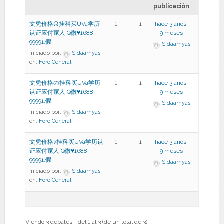
publicación
文凭价格☊挂科买UVa学历
1
1
hace 3 años,
认证应付家人,Q微♥1688
9 meses
99991,假
Sidaamyas
Iniciado por:
Sidaamyas
en:
Foro General
文凭价格の挂科买UVa学历
1
1
hace 3 años,
认证应付家人,Q微♥1688
9 meses
99991,假
Sidaamyas
Iniciado por:
Sidaamyas
en:
Foro General
文凭价格♪挂科买UVa学历认
1
1
hace 3 años,
证应付家人,Q微♥1688
9 meses
99991,假
Sidaamyas
Iniciado por:
Sidaamyas
en:
Foro General
Viendo 3 debates - del 1 al 3 (de un total de 3)