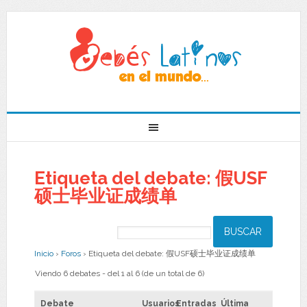
Etiqueta del debate: 假USF
硕士毕业证成绩单
Inicio
›
Foros
›
Etiqueta del debate: 假USF硕士毕业证成绩单
Viendo 6 debates - del 1 al 6 (de un total de 6)
Debate
Usuarios
Entradas
Última