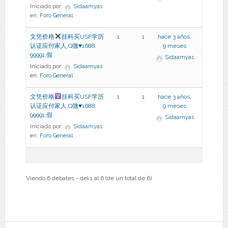
Iniciado por:
Sidaamyas
en:
Foro General
文凭价格
挂科买USF学历
1
1
hace 3 años,
认证应付家人,Q微
♥
1688
9 meses
99991,假
Sidaamyas
Iniciado por:
Sidaamyas
en:
Foro General
文凭价格
挂科买USF学历
1
1
hace 3 años,
认证应付家人,Q微
♥
1688
9 meses
99991,假
Sidaamyas
Iniciado por:
Sidaamyas
en:
Foro General
Viendo 6 debates - del 1 al 6 (de un total de 6)