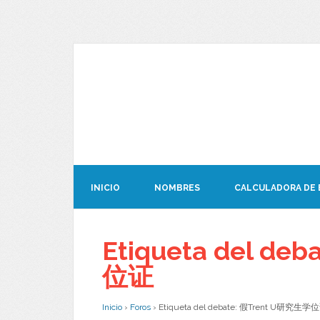
INICIO
NOMBRES
CALCULADORA DE
Etiqueta del de
位证
Inicio
›
Foros
›
Etiqueta del debate: 假Trent U研究生学