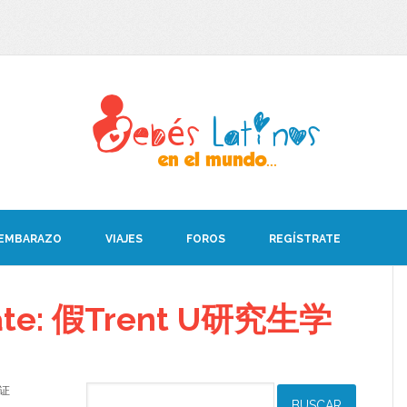
 EMBARAZO
VIAJES
FOROS
REGÍSTRATE
bate: 假Trent U研究生学
位证