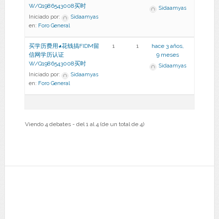
W/Q1986543008买时
Sidaamyas
Iniciado por:
Sidaamyas
en:
Foro General
买学历费用◕花钱搞FIDM留
1
1
hace 3 años,
信网学历认证
9 meses
W/Q1986543008买时
Sidaamyas
Iniciado por:
Sidaamyas
en:
Foro General
Viendo 4 debates - del 1 al 4 (de un total de 4)