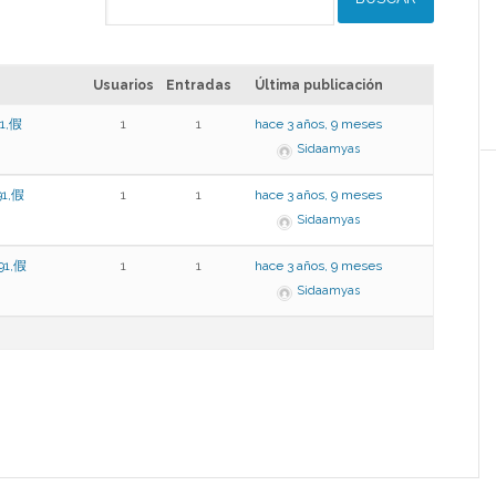
Usuarios
Entradas
Última publicación
1,假
1
1
hace 3 años, 9 meses
Sidaamyas
1,假
1
1
hace 3 años, 9 meses
Sidaamyas
91,假
1
1
hace 3 años, 9 meses
Sidaamyas