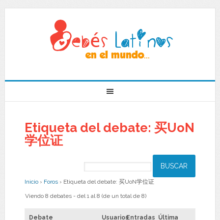
Etiqueta del debate: 买UoN
学位证
Inicio
›
Foros
›
Etiqueta del debate: 买UoN学位证
Viendo 8 debates - del 1 al 8 (de un total de 8)
Debate
Usuarios
Entradas
Última