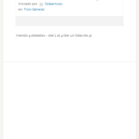
Iniciado por:
Sidaamyas
en:
Foro General
Viendo 4 debates - del 1 al 4 (de un total de 4)