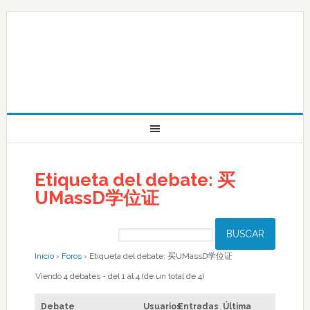
Etiqueta del debate: 买
UMassD学位证
Inicio
›
Foros
›
Etiqueta del debate: 买UMassD学位证
Viendo 4 debates - del 1 al 4 (de un total de 4)
Debate
Usuarios
Entradas
Última