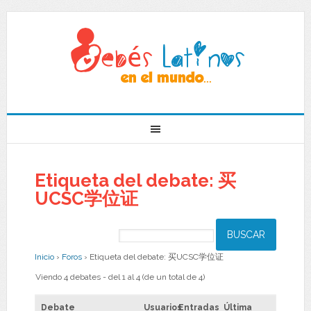
Etiqueta del debate: 买
UCSC学位证
Inicio
›
Foros
›
Etiqueta del debate: 买UCSC学位证
Viendo 4 debates - del 1 al 4 (de un total de 4)
Debate
Usuarios
Entradas
Última