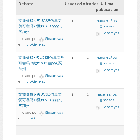
Debate
Usuarios
Entradas
Última
publicación
文凭价格⊙买UCSB仿真文
1
1
hace 3 años,
凭可靠吗,Q微♥1688 99991,
9 meses
买加州
Sidaamyas
Iniciado por:
Sidaamyas
en:
Foro General
文凭价格●买UCSB仿真文凭
1
1
hace 3 años,
可靠吗,Q微♥1688 99991,买
9 meses
加州
Sidaamyas
Iniciado por:
Sidaamyas
en:
Foro General
文凭价格⊱买UCSB仿真文
1
1
hace 3 años,
凭可靠吗,Q微♥1688 99991,
9 meses
买加州
Sidaamyas
Iniciado por:
Sidaamyas
en:
Foro General