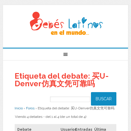
Etiqueta del debate: 买U-
Denver仿真文凭可靠吗
Inicio
›
Foros
›
Etiqueta del debate: 买U-Denver仿真文凭可靠吗
Viendo 4 debates - del 1 al 4 (de un total de 4)
Debate
Usuarios
Entradas
Última