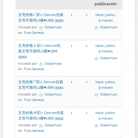
publicación
文凭价格✓买U-Denver仿真
1
1
hace 3 años,
文凭可靠吗,Q微♥1688 99991
9 meses
Iniciado por:
Sidaamyas
Sidaamyas
en:
Foro General
文凭价格♭买U-Denver仿
1
1
hace 3 años,
真文凭可靠吗,Q微♥1688
9 meses
99991
Sidaamyas
Iniciado por:
Sidaamyas
en:
Foro General
文凭价格™买U-Denver仿真
1
1
hace 3 años,
文凭可靠吗,Q微♥1688 99991
9 meses
Iniciado por:
Sidaamyas
Sidaamyas
en:
Foro General
文凭价格☭买U-Denver仿真
1
1
hace 3 años,
文凭可靠吗,Q微♥1688 99991
9 meses
Iniciado por:
Sidaamyas
Sidaamyas
en:
Foro General