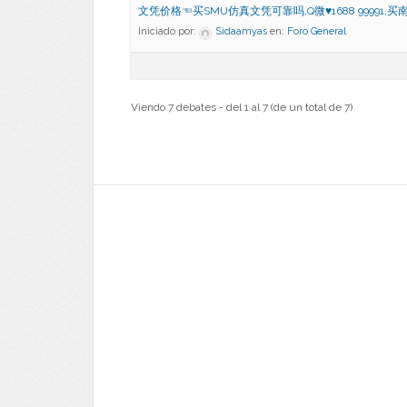
文凭价格☜买SMU仿真文凭可靠吗,Q微♥1688 99991,买
Iniciado por:
Sidaamyas
en:
Foro General
Viendo 7 debates - del 1 al 7 (de un total de 7)