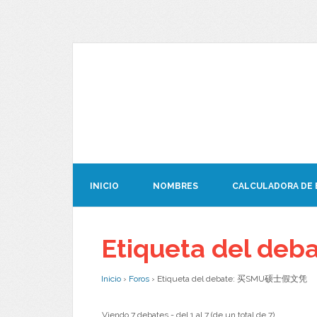
INICIO
NOMBRES
CALCULADORA DE
Etiqueta del 
Inicio
›
Foros
›
Etiqueta del debate: 买SMU硕士假文凭
Viendo 7 debates - del 1 al 7 (de un total de 7)