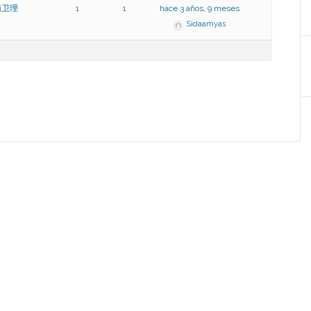
南卫理
1
1
hace 3 años, 9 meses
Sidaamyas