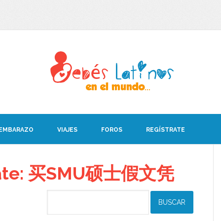
 EMBARAZO
VIAJES
FOROS
REGÍSTRATE
debate: 买SMU硕士假文凭