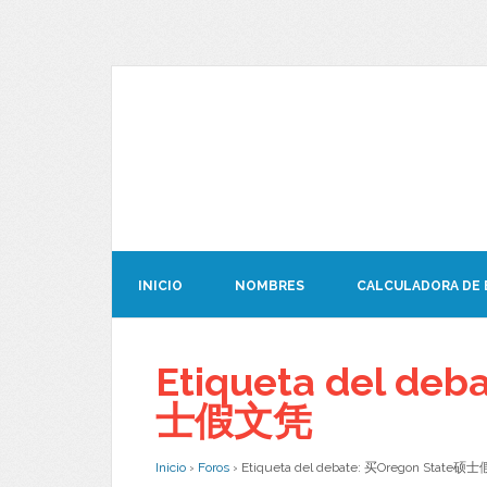
INICIO
NOMBRES
CALCULADORA DE
Etiqueta del deb
士假文凭
Inicio
›
Foros
›
Etiqueta del debate: 买Oregon State