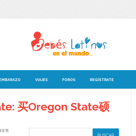
 EMBARAZO
VIAJES
FOROS
REGÍSTRATE
ate: 买Oregon State硕
硕士假文凭