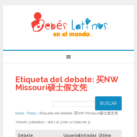
Etiqueta del debate: 买NW
Missouri硕士假文凭
Inicio
›
Foros
›
Etiqueta del debate: 买NW Missouri硕士假文凭
Viendo 3 debates - del 1 al 3 (de un total de 3)
Debate
Usuarios
Entradas
Última