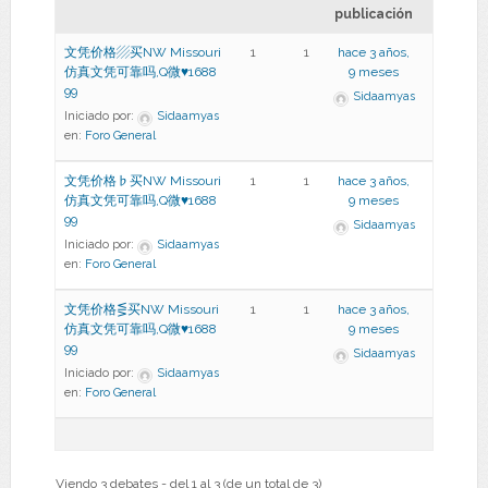
publicación
文凭价格▨买NW Missouri
1
1
hace 3 años,
仿真文凭可靠吗,Q微♥1688
9 meses
99
Sidaamyas
Iniciado por:
Sidaamyas
en:
Foro General
文凭价格♭买NW Missouri
1
1
hace 3 años,
仿真文凭可靠吗,Q微♥1688
9 meses
99
Sidaamyas
Iniciado por:
Sidaamyas
en:
Foro General
文凭价格⋚买NW Missouri
1
1
hace 3 años,
仿真文凭可靠吗,Q微♥1688
9 meses
99
Sidaamyas
Iniciado por:
Sidaamyas
en:
Foro General
Viendo 3 debates - del 1 al 3 (de un total de 3)