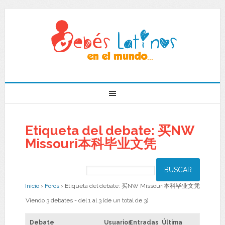
Etiqueta del debate: 买NW
Missouri本科毕业文凭
Inicio
›
Foros
›
Etiqueta del debate: 买NW Missouri本科毕业文凭
Viendo 3 debates - del 1 al 3 (de un total de 3)
Debate
Usuarios
Entradas
Última