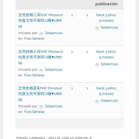
publicación
文凭价格▨买NW Missouri
1
1
hace 3 años,
仿真文凭可靠吗,Q微♥1688
9 meses
99
Sidaamyas
Iniciado por:
Sidaamyas
en:
Foro General
文凭价格♭买NW Missouri
1
1
hace 3 años,
仿真文凭可靠吗,Q微♥1688
9 meses
99
Sidaamyas
Iniciado por:
Sidaamyas
en:
Foro General
文凭价格⋚买NW Missouri
1
1
hace 3 años,
仿真文凭可靠吗,Q微♥1688
9 meses
99
Sidaamyas
Iniciado por:
Sidaamyas
en:
Foro General
Viendo 3 debates - del 1 al 3 (de un total de 3)