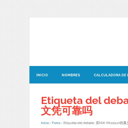
INICIO
NOMBRES
CALCULADORA DE
Etiqueta del de
文凭可靠吗
Inicio
›
Foros
›
Etiqueta del debate: 买NW Missour