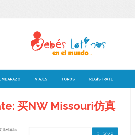
 EMBARAZO
VIAJES
FOROS
REGÍSTRATE
bate: 买NW Missouri仿真
i仿真文凭可靠吗