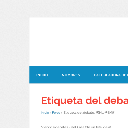
INICIO
NOMBRES
CALCULADORA DE
Etiqueta del d
Inicio
›
Foros
›
Etiqueta del debate: 买NU学位证
Viendo 5 debates - del 1 al 5 (de un total de 5)