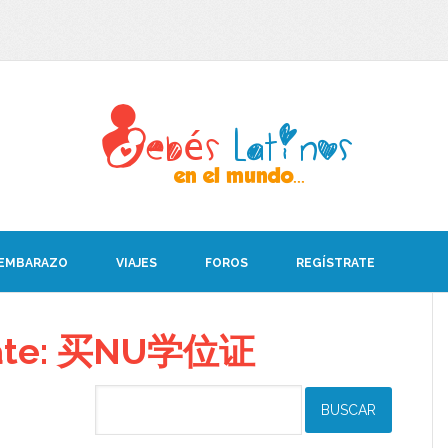
 EMBARAZO
VIAJES
FOROS
REGÍSTRATE
ebate: 买NU学位证