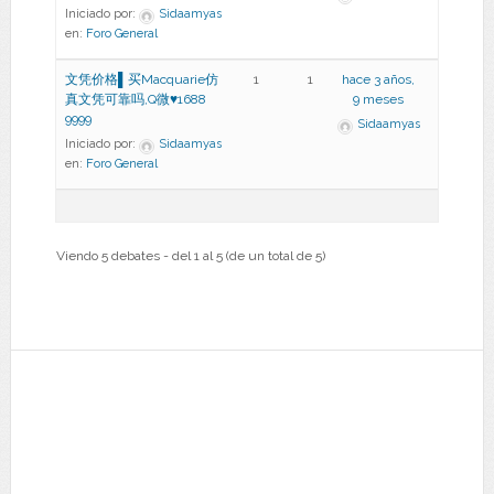
Iniciado por:
Sidaamyas
en:
Foro General
文凭价格▌买Macquarie仿
1
1
hace 3 años,
真文凭可靠吗,Q微♥1688
9 meses
9999
Sidaamyas
Iniciado por:
Sidaamyas
en:
Foro General
Viendo 5 debates - del 1 al 5 (de un total de 5)