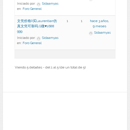
Iniciado por:
Sidaamyas
en:
Foro General
文凭价格◊买Laurentian仿
1
1
hace 3 años,
真文凭可靠吗,Q微♥1688
9 meses
999
Sidaamyas
Iniciado por:
Sidaamyas
en:
Foro General
Viendo 5 debates - del 1 al 5 (de un total de 5)